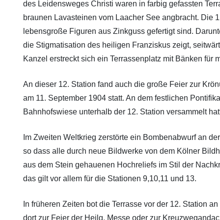
des Leidensweges Christi waren in farbig gefassten Terra
braunen Lavasteinen vom Laacher See angbracht. Die 12.
lebensgroße Figuren aus Zinkguss gefertigt sind. Darunte
die Stigmatisation des heiligen Franziskus zeigt, seitwä
Kanzel erstreckt sich ein Terrassenplatz mit Bänken für m
An dieser 12. Station fand auch die große Feier zur Kr
am 11. September 1904 statt. An dem festlichen Pontifikal
Bahnhofswiese unterhalb der 12. Station versammelt hat
Im Zweiten Weltkrieg zerstörte ein Bombenabwurf an der K
so dass alle durch neue Bildwerke von dem Kölner Bild
aus dem Stein gehauenen Hochreliefs im Stil der Nachkri
das gilt vor allem für die Stationen 9,10,11 und 13.
In früheren Zeiten bot die Terrasse vor der 12. Station 
dort zur Feier der Heilg. Messe oder zur Kreuzwegandach