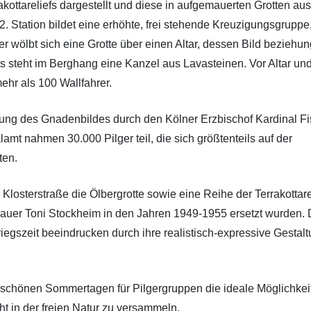
kottareliefs dargestellt und diese in aufgemauerten Grotten aus
 Station bildet eine erhöhte, frei stehende Kreuzigungsgruppe
r wölbt sich eine Grotte über einen Altar, dessen Bild beziehu
rts steht im Berghang eine Kanzel aus Lavasteinen. Vor Altar un
ehr als 100 Wallfahrer.
önung des Gnadenbildes durch den Kölner Erzbischof Kardinal F
amt nahmen 30.000 Pilger teil, die sich größtenteils auf der
ten.
losterstraße die Ölbergrotte sowie eine Reihe der Terrakottare
hauer Toni Stockheim in den Jahren 1949-1955 ersetzt wurden. 
egszeit beeindrucken durch ihre realistisch-expressive Gestalt
an schönen Sommertagen für Pilgergruppen die ideale Möglichkeit
t in der freien Natur zu versammeln.