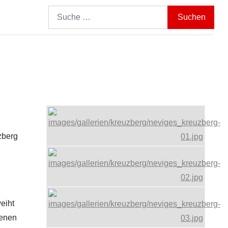
Search
Suchen
zberg
eiht
zenen