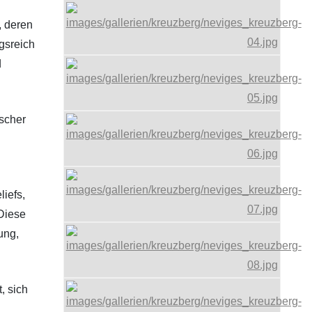
, deren
ngsreich
d
ischer
liefs,
Diese
ung,
, sich